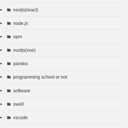
nextjs(react)
node.js
npm
nuxtjs(vue)
pandoc
programming school or not
software
swell
vscode