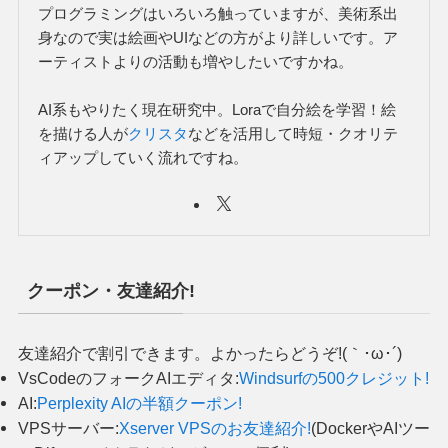
プログラミングはいろいろ触っていますが、美術系出
身なので実は絵画やUIなどの方がより詳しいです。ア
ーティストよりの活動も増やしたいですかね。
AI系もやりたく現在研究中。Loraで自分絵を学習！絵
を描ける人が
クリスタ
などを活用して時短・クオリテ
ィアップしていく流れですね。
クーポン・友達紹介!
友達紹介で割引できます。よかったらどうぞ!(｀･ω･´)
VsCodeのフォークAIエディタ:
Windsurfの500クレジット!
AI:
Perplexity AIの半額クーポン!
VPSサーバー:
Xserver VPSのお友達紹介!
(DockerやAIツー