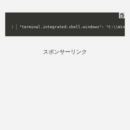
"terminal.integrated.shell.windows": "C:\\Windo
スポンサーリンク